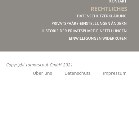
KONTAKT
RECHTLICHES
DATENSCHUTZERKLÄRUNG
PRIVATSPHÄRE-EINSTELLUNGEN ÄNDERN
HISTORIE DER PRIVATSPHÄRE-EINSTELLUNGEN
EINWILLIGUNGEN WIDERRUFEN
Copyright tumorscout GmbH 2021
Über uns
Datenschutz
Impressum
Ich habe eine Frage
Sie möchten mehr zum Thema Krebsregistermeldung
mit Tumorscout erfahren? Rufen Sie uns an, wir beraten
Sie gern – schnell, kompetent und unverbindlich.
Dr.-Ing. Felix Cornelius