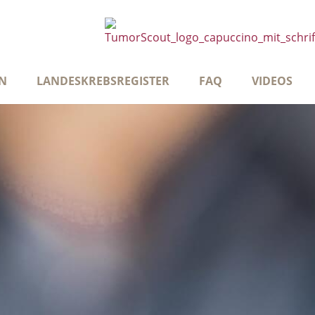
N
LANDESKREBSREGISTER
FAQ
VIDEOS